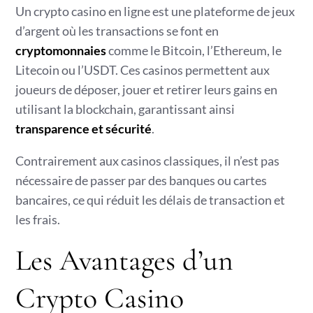
Un crypto casino en ligne est une plateforme de jeux
d’argent où les transactions se font en
cryptomonnaies
comme le Bitcoin, l’Ethereum, le
Litecoin ou l’USDT. Ces casinos permettent aux
joueurs de déposer, jouer et retirer leurs gains en
utilisant la blockchain, garantissant ainsi
transparence et sécurité
.
Contrairement aux casinos classiques, il n’est pas
nécessaire de passer par des banques ou cartes
bancaires, ce qui réduit les délais de transaction et
les frais.
Les Avantages d’un
Crypto Casino