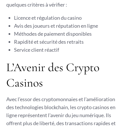
quelques critères à vérifier :
Licence et régulation du casino
Avis des joueurs et réputation en ligne
Méthodes de paiement disponibles
Rapidité et sécurité des retraits
Service client réactif
L’Avenir des Crypto
Casinos
Avec l’essor des cryptomonnaies et l’amélioration
des technologies blockchain, les crypto casinos en
ligne représentent l’avenir du jeu numérique. Ils
offrent plus de liberté, des transactions rapides et