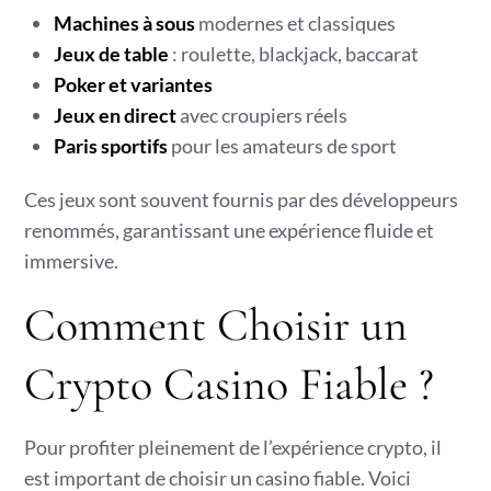
Machines à sous
modernes et classiques
Jeux de table
: roulette, blackjack, baccarat
Poker et variantes
Jeux en direct
avec croupiers réels
Paris sportifs
pour les amateurs de sport
Ces jeux sont souvent fournis par des développeurs
renommés, garantissant une expérience fluide et
immersive.
Comment Choisir un
Crypto Casino Fiable ?
Pour profiter pleinement de l’expérience crypto, il
est important de choisir un casino fiable. Voici