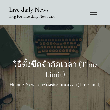
Skip
Live daily News
to
Blog For Live daily News 24/7
content
วิธีตั้งขีดจำกัดเวลา (Time
Limit)
Home
News
วิธีตั้งขีดจำกัดเวลา (Time Limit)