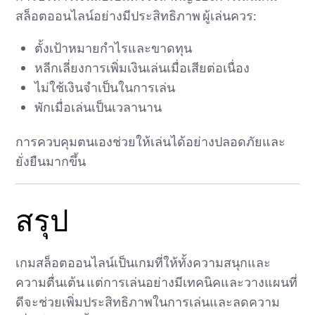
สล็อตออนไลน์อย่างมีประสิทธิภาพ ผู้เล่นควร:
ตั้งเป้าหมายกำไรและขาดทุน
หลีกเลี่ยงการเพิ่มเงินเล่นเมื่อเสียต่อเนื่อง
ไม่ใช้เงินจำเป็นในการเล่น
พักเมื่อเล่นเป็นเวลานาน
การควบคุมตนเองช่วยให้เล่นได้อย่างปลอดภัยและ
ยั่งยืนมากขึ้น
สรุป
เกมสล็อตออนไลน์เป็นเกมที่ให้ทั้งความสนุกและ
ความตื่นเต้น แต่การเล่นอย่างมีเทคนิคและวางแผนที่
ดีจะช่วยเพิ่มประสิทธิภาพในการเล่นและลดความ