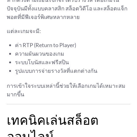
ปัจจุบันมีทั้งแบบคลาสสิก สล็อตวิดีโอ และสล็อตแจ็ก
พอตที่มีฟีเจอร์พิเศษหลากหลาย
แต่ละเกมจะมี:
ค่า RTP (Return to Player)
ความผันผวนของเกม
ระบบโบนัสและฟรีสปิน
รูปแบบการจ่ายรางวัลที่แตกต่างกัน
การเข้าใจระบบเหล่านี้ช่วยให้เลือกเกมได้เหมาะสม
มากขึ้น
เทคนิคเล่นสล็อต