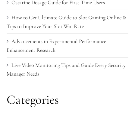
Ostarine Dosage Guide for First-Time Users
How to Get Ultimate Guide to Slot Gaming Online &
Tips to Improve Your Slot Win Rate
Advancements in Experimental Performance
Enhancement Research
Live Video Monitoring Tips and Guide Every Security
Manager Needs
Categories