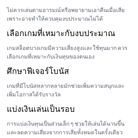
ไม่ควรเล่นตามอารมณ์หรือพยายามเอาคืนเมื่อเสีย
เพราะอาจทำให้ควบคุมงบประมาณไม่ได้
เลือกเกมที่เหมาะกับงบประมาณ
เกมสล็อตบางเกมมีความเสี่ยงสูงและใช้ทุนมาก ควร
เลือกเกมที่เหมาะกับเงินทุนของตนเอง
ศึกษาฟีเจอร์โบนัส
เกมที่มีโบนัสหลากหลายมักช่วยเพิ่มความสนุกและ
เพิ่มโอกาสได้รับรางวัล
แบ่งเงินเล่นเป็นรอบ
การแบ่งเงินทุนเป็นส่วนเล็ก ๆ ช่วยให้เล่นได้นานขึ้น
และลดความเสี่ยงจากการเสียทั้งหมดในครั้งเดียว