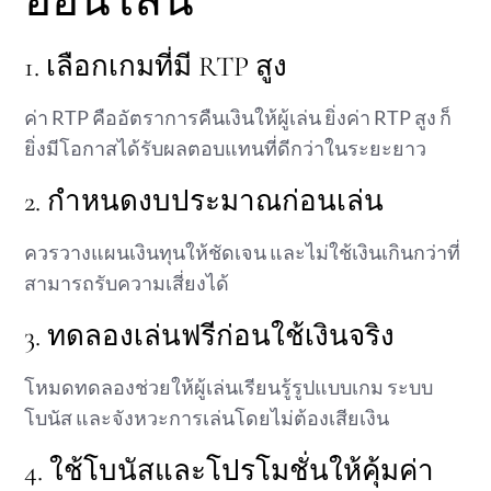
ออนไลน์
1. เลือกเกมที่มี RTP สูง
ค่า RTP คืออัตราการคืนเงินให้ผู้เล่น ยิ่งค่า RTP สูง ก็
ยิ่งมีโอกาสได้รับผลตอบแทนที่ดีกว่าในระยะยาว
2. กำหนดงบประมาณก่อนเล่น
ควรวางแผนเงินทุนให้ชัดเจน และไม่ใช้เงินเกินกว่าที่
สามารถรับความเสี่ยงได้
3. ทดลองเล่นฟรีก่อนใช้เงินจริง
โหมดทดลองช่วยให้ผู้เล่นเรียนรู้รูปแบบเกม ระบบ
โบนัส และจังหวะการเล่นโดยไม่ต้องเสียเงิน
4. ใช้โบนัสและโปรโมชั่นให้คุ้มค่า